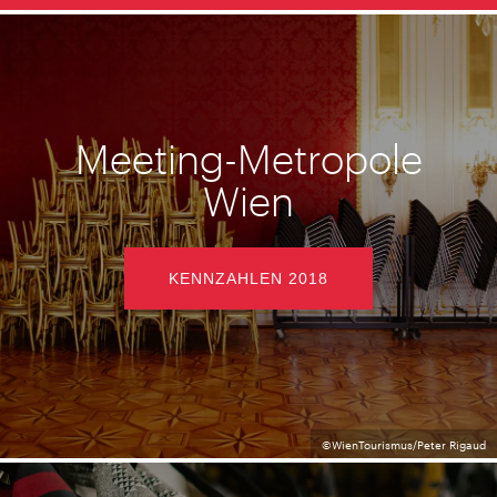
Meeting-Metropole
Wien
KENNZAHLEN 2018
©WienTourismus/Peter Rigaud