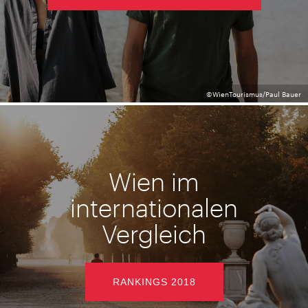
©WienTourismus/Paul Bauer
Wien im
internationalen
Vergleich
RANKINGS 2018